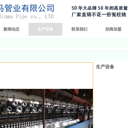
新闻动态
生产设备
联系我们
招商加盟
生产设备